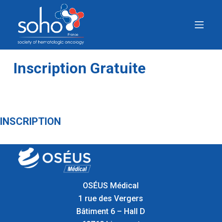
P
a
s
s
e
Inscription Gratuite
r
a
u
c
INSCRIPTION
o
n
t
e
n
OSÉUS Médical
u
1 rue des Vergers
Bâtiment 6 – Hall D