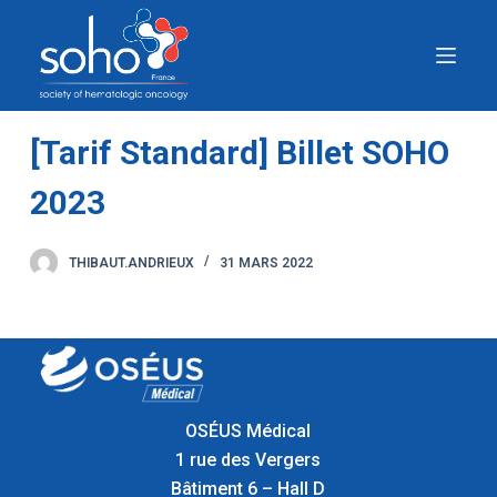
P
a
s
s
e
[Tarif Standard] Billet SOHO
r
2023
a
u
c
THIBAUT.ANDRIEUX
31 MARS 2022
o
n
t
e
n
u
OSÉUS Médical
1 rue des Vergers
Bâtiment 6 – Hall D